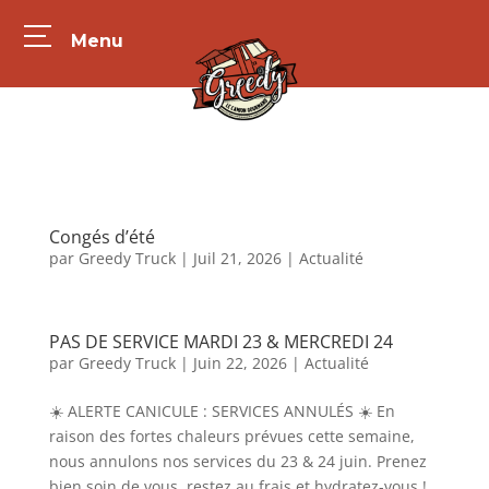
Menu
Congés d’été
par
Greedy Truck
|
Juil 21, 2026
|
Actualité
PAS DE SERVICE MARDI 23 & MERCREDI 24
par
Greedy Truck
|
Juin 22, 2026
|
Actualité
☀️ ALERTE CANICULE : SERVICES ANNULÉS ☀️ En
raison des fortes chaleurs prévues cette semaine,
nous annulons nos services du 23 & 24 juin. Prenez
bien soin de vous, restez au frais et hydratez-vous !